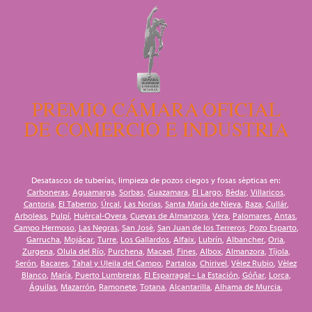
Desatascos de tuberías, limpieza de pozos ciegos y fosas sépticas en:
Carboneras
,
Aguamarga
,
Sorbas
,
Guazamara
,
El Largo
,
Bédar
,
Villaricos
,
Cantoria
,
El Taberno
,
Úrcal
,
Las Norias
,
Santa María de Nieva
,
Baza
,
Cullár
,
Arboleas
,
Pulpí
,
Huércal-Overa
,
Cuevas de Almanzora
,
Vera
,
Palomares
,
Antas
,
Campo Hermoso
,
Las Negras
,
San José
,
San Juan de los Terreros
,
Pozo Esparto
,
Garrucha
,
Mojácar
,
Turre
,
Los Gallardos
,
Alfaix
,
Lubrín
,
Albancher
,
Oria
,
Zurgena
,
Olula del Río
,
Purchena
,
Macael
,
Fines
,
Albox
,
Almanzora
,
Tíjola
,
Serón
,
Bacares
,
Tahal y Uleila del Campo
,
Partaloa
,
Chirivel
,
Vélez Rubio
,
Vélez
Blanco
,
María
,
Puerto Lumbreras
,
El Esparragal - La Estación
,
Góñar
,
Lorca
,
Águilas
,
Mazarrón
,
Ramonete
,
Totana
,
Alcantarilla
,
Alhama de Murcia
,